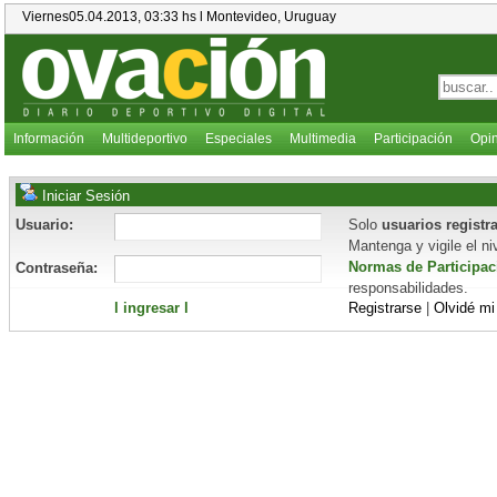
Viernes05.04.2013, 03:33 hs l Montevideo, Uruguay
Información
Multideportivo
Especiales
Multimedia
Participación
Opi
Iniciar Sesión
Usuario:
Solo
usuarios registr
Mantenga y vigile el n
Normas de Participac
Contraseña:
responsabilidades.
l ingresar l
Registrarse
|
Olvidé mi