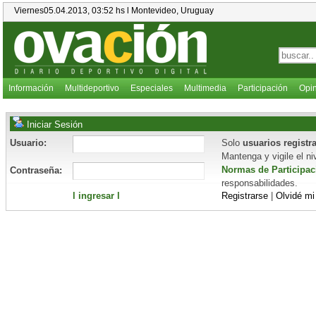
Viernes05.04.2013, 03:52 hs l Montevideo, Uruguay
Información
Multideportivo
Especiales
Multimedia
Participación
Opi
Iniciar Sesión
Usuario:
Solo
usuarios registr
Mantenga y vigile el n
Normas de Participac
Contraseña:
responsabilidades.
l ingresar l
Registrarse
|
Olvidé mi