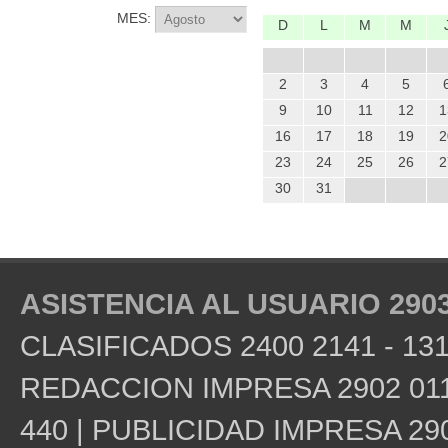
MES:
D
L
M
M
2
3
4
5
9
10
11
12
1
16
17
18
19
2
23
24
25
26
2
30
31
ASISTENCIA AL USUARIO 2903
CLASIFICADOS 2400 2141 - 131
REDACCION IMPRESA 2902 0115
440 | PUBLICIDAD IMPRESA 290