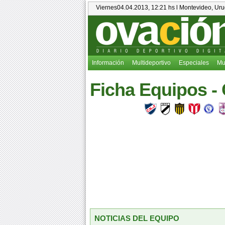
Viernes04.04.2013, 12:21 hs l Montevideo, Ur
Información
Multideportivo
Especiales
Mu
Ficha Equipos 
NOTICIAS DEL EQUIPO