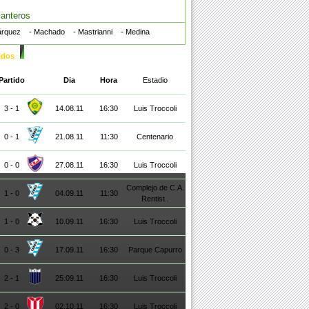
lanteros
árquez
- Machado
- Mastrianni
- Medina
idos
Partido
Dia
Hora
Estadio
3 - 1
14.08.11
16:30
Luis Troccoli
0 - 1
21.08.11
11:30
Centenario
0 - 0
27.08.11
16:30
Luis Troccoli
Complejo de C.A.
1 - 0
04.09.11
11:30
Rentist..
1 - 0
10.09.11
16:30
Luis Troccoli
0 - 3
17.09.11
16:30
Parque Capurro
2 - 1
25.09.11
16:30
Luis Troccoli
2 - 0
02.10.11
16:30
Luis Troccoli