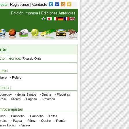
resar
Registrarse
|
Contacto
Edición Impresa
l
Ediciones Anteriores
ntel
ctor Técnico:
Ricardo Ortiz
leros
ubero
- Rolero
fensas
sconeguy
- de los Santos
- Duarte
- Filgueiras
rcia
- Mieres
- Pagano
- Ravecca
ntrocampistas
onso
- Camacho
- Camacho
- Leites
orales
- Pagua
- Pérez
- Queiro
- Román
uárez López
- Varela