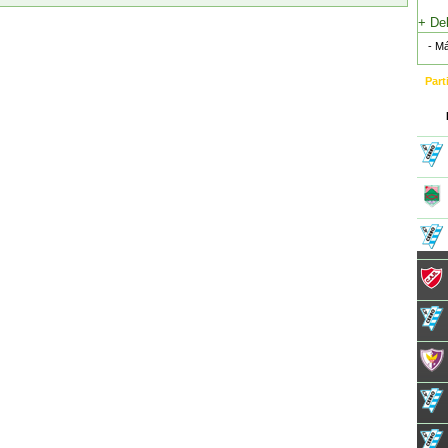
+ De
- M
Part