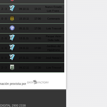
Nuevo Estadio
2 - 3
09.10.11
19:15
Luis Franz..
0 - 0
15.10.11
17:00
Centenario
0 - 1
05.11.11
17:00
Luis Troccoli
Parque Victor
2 - 0
13.11.11
11:00
Della Valle
Jardines del
1 - 0
19.11.11
17:00
Hipódromo
0 - 0
27.11.11
17:00
José Nasazzi
2 - 3
04.12.11
17:30
Luis Troccoli
mación provista por
DIGITAL 2900 2338