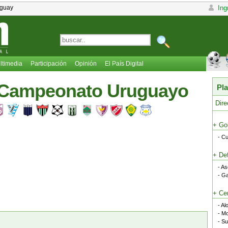
uguay
Ing
ltimedia
Participación
Opinión
El País Digital
- Campeonato Uruguayo
Pla
Dire
+ Go
- C
+ De
- A
- Ga
+ Ce
- Al
- M
- S